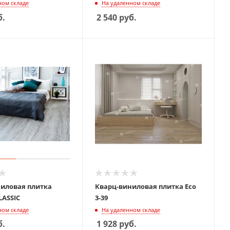
ном складе
На удаленном складе
б.
2 540
руб.
иловая плитка
Кварц-виниловая плитка Eco
134- 6 CLASSIC
3-39
ном складе
На удаленном складе
б.
1 928
руб.