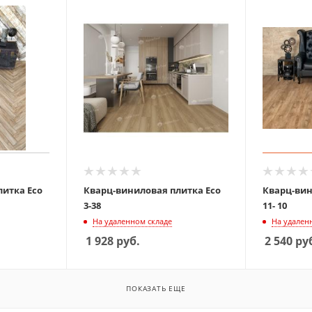
итка Eco
Кварц-виниловая плитка Eco
Кварц-вин
3-38
11- 10
На удаленном складе
На удален
1 928
руб.
2 540
ру
ПОКАЗАТЬ ЕЩЕ