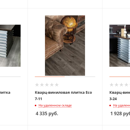
литка
Кварц-виниловая плитка Eco
Кварц-вин
7-11
3-24
На удаленном складе
На удален
4 335
руб.
1 928
ру