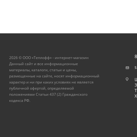
8
2026 © ООО «Теплофф» - интернет-магазин
Данный сайт и все информационные
s
материалы, каталоги, статьи и цены,
размещенные на сайте, носят информационный
Ш
характер и ни при каких условиях не является
публичной офертой, определяемой
Т
положениями Статьи 437 (2) Гражданского
Х
кодекса РФ.