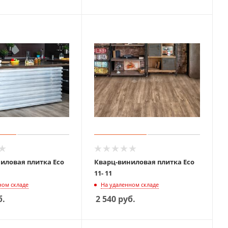
иловая плитка Eco
Кварц-виниловая плитка Eco
11- 11
ном складе
На удаленном складе
б.
2 540
руб.