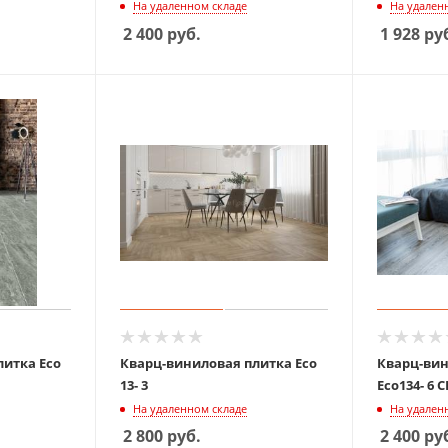
На удаленном складе
На удален
2 400
руб.
1 928
ру
итка Eco
Кварц-виниловая плитка Eco
Кварц-вин
13- 3
Eco
На удаленном складе
На удален
2 800
руб.
2 400
ру