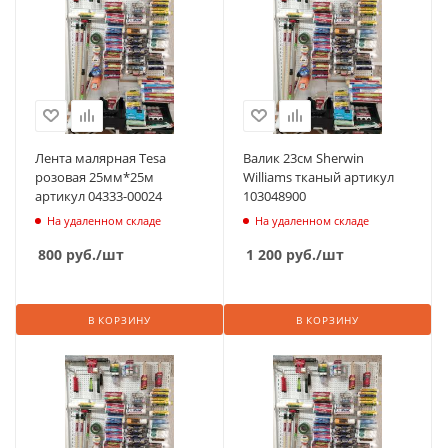
Лента малярная Tesa
Валик 23см Sherwin
розовая 25мм*25м
Williams тканый артикул
артикул 04333-00024
103048900
На удаленном складе
На удаленном складе
800
руб.
/шт
1 200
руб.
/шт
В КОРЗИНУ
В КОРЗИНУ