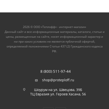
2026 © ООО «Теплофф» - интернет-магазин
Данный сайт и все информационные материалы, каталоги, статьи и
цены, размещенные на сайте, носят информационный характер и
ни при каких условиях не является публичной офертой,
определяемой положениями Статьи 437 (2) Гражданского кодекса
РФ.
8 (800) 511-97-44
shop@proteploff.ru
Шоурум на ул. Швецова, 39Б
ТЦ Евразия ул. Героев Хасана, 56