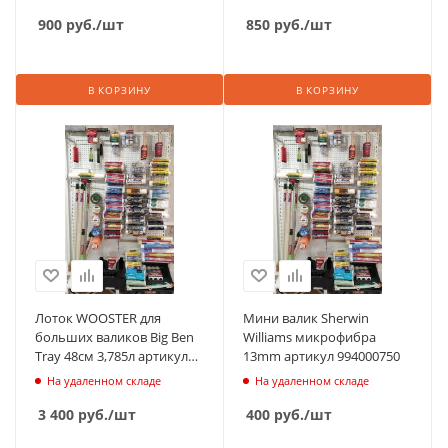
900
руб.
/шт
850
руб.
/шт
В КОРЗИНУ
В КОРЗИНУ
Лоток WOOSTER для
Мини валик Sherwin
больших валиков Big Ben
Williams микрофибра
Tray 48см 3,785л артикул
13mm артикул 994000750
BR412
На удаленном складе
На удаленном складе
3 400
руб.
/шт
400
руб.
/шт