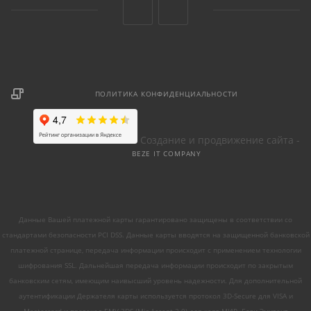
ПОЛИТИКА КОНФИДЕНЦИАЛЬНОСТИ
Создание и продвижение сайта -
BEZE IT COMPANY
Данные Вашей платежной карты гарантировано защищены в соответствии со
стандартами безопасности PCI DSS. Данные карты вводятся на защищенной банковской
платежной странице, передача информации происходит с применением технологии
шифрования SSL. Дальнейшая передача информации происходит по закрытым
банковским сетям, имеющим наивысший уровень надежности. Для дополнительной
аутентификации Держателя карты используется протокол 3D-Secure для VISA и