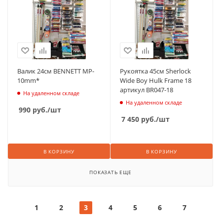
Валик 24см BENNETT MP-
Рукоятка 45см Sherlock
10mm*
Wide Boy Hulk Frame 18
артикул BR047-18
На удаленном складе
На удаленном складе
990
руб.
/шт
7 450
руб.
/шт
В КОРЗИНУ
В КОРЗИНУ
ПОКАЗАТЬ ЕЩЕ
1
2
3
4
5
6
7