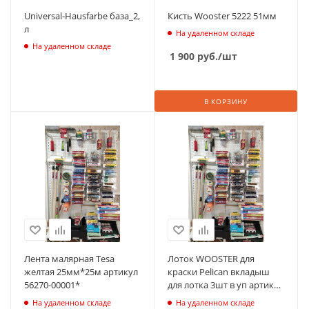
Universal-Hausfarbe база_2,
Кисть Wooster 5222 51мм
л
На удаленном складе
На удаленном складе
1 900
руб.
/шт
В КОРЗИНУ
Лента малярная Tesa
Лоток WOOSTER для
желтая 25мм*25м артикул
краски Pelican вкладыш
56270-00001*
для лотка 3шт в уп артикул
8629
На удаленном складе
На удаленном складе