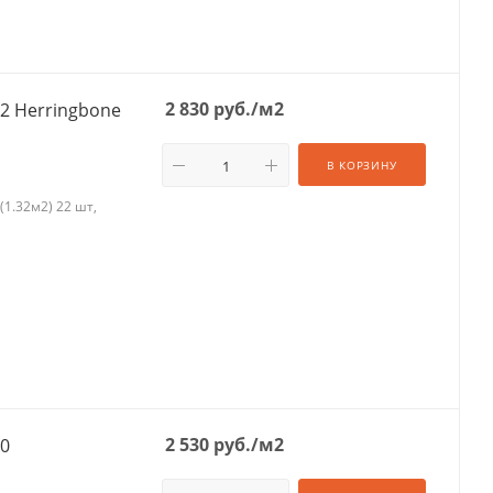
2 830
руб.
/м2
12 Herringbone
В КОРЗИНУ
(1.32м2) 22 шт,
2 530
руб.
/м2
10