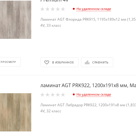
На удаленном складе
Ламинат AGT Флорида PRK915, 1195х189х12 мм (1,355
4V, 33 класс
 ПРОСМОТР
В ИЗБРАННОЕ
СРАВНИТЬ
ламинат AGT PRK922, 1200х191х8 мм, Ma
На удаленном складе
Ламинат AGT Лабрадор PRK922, 1200х191х8 мм (1,833
4V, 32 класс