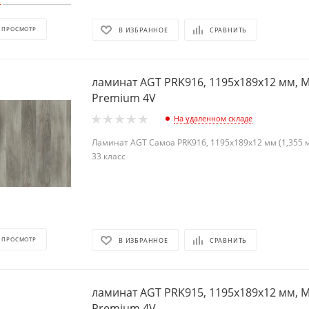
 ПРОСМОТР
В ИЗБРАННОЕ
СРАВНИТЬ
ламинат AGT PRK916, 1195х189х12 мм, M
Premium 4V
На удаленном складе
Ламинат AGT Самоа PRK916, 1195х189х12 мм (1,355 м2
33 класс
 ПРОСМОТР
В ИЗБРАННОЕ
СРАВНИТЬ
ламинат AGT PRK915, 1195х189х12 мм, M
Premium 4V