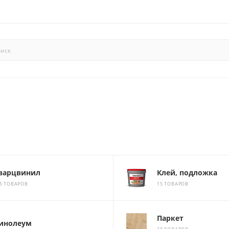
варцвинил
Клей, подложка
5 ТОВАРОВ
15 ТОВАРОВ
Паркет
инолеум