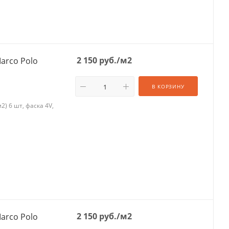
2 150
руб.
/м2
arco Polo
В КОРЗИНУ
) 6 шт, фаска 4V,
2 150
руб.
/м2
arco Polo