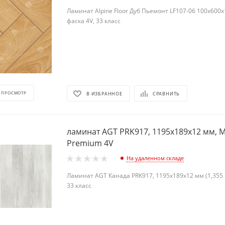
Ламинат Alpine Floor Дуб Пьемонт LF107-06 100х600х1
фаска 4V, 33 класс
 ПРОСМОТР
В ИЗБРАННОЕ
СРАВНИТЬ
ламинат AGT PRK917, 1195х189х12 мм, M
Premium 4V
На удаленном складе
Ламинат AGT Канада PRK917, 1195х189х12 мм (1,355 м
33 класс