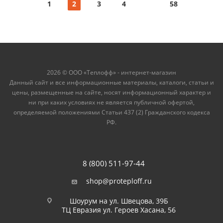
1
2
3
4
58
2026 © ООО «Теплофф» - интернет-магазин
Данный сайт и все информационные материалы, каталоги, статьи и
цены, размещенные на сайте, носят информационный характер и
ни при каких условиях не является публичной офертой,
определяемой положениями Статьи 437 (2) Гражданского кодекса
РФ.
8 (800) 511-97-44
shop@proteploff.ru
Шоурум на ул. Швецова, 39Б
ТЦ Евразия ул. Героев Хасана, 56