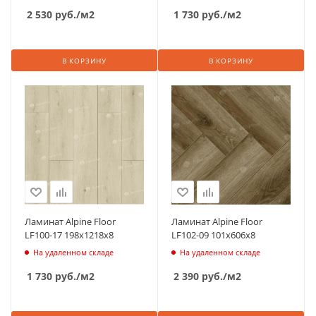
2 530
руб.
/м2
1 730
руб.
/м2
В КОРЗИНУ
В КОРЗИНУ
Ламинат Alpine Floor
Ламинат Alpine Floor
LF100-17 198х1218х8
LF102-09 101х606х8
На удаленном складе
На удаленном складе
1 730
руб.
/м2
2 390
руб.
/м2