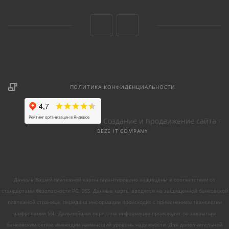
ПОЛИТИКА КОНФИДЕНЦИАЛЬНОСТИ
Создание и продвижение сайта -
BEZE IT COMPANY
Данные Вашей платежной карты гарантировано защищены в соответствии со
стандартами безопасности PCI DSS. Данные карты вводятся на защищенной банковской
платежной странице, передача информации происходит с применением технологии
шифрования SSL. Дальнейшая передача информации происходит по закрытым
банковским сетям, имеющим наивысший уровень надежности. Для дополнительной