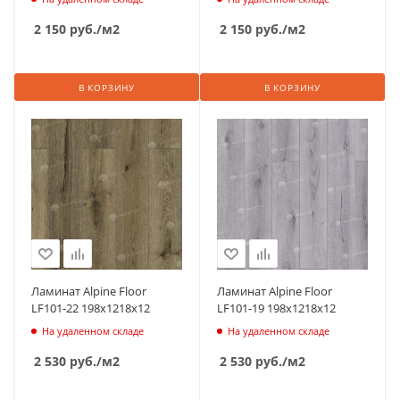
2 150
руб.
/м2
2 150
руб.
/м2
В КОРЗИНУ
В КОРЗИНУ
Ламинат Alpine Floor
Ламинат Alpine Floor
LF101-22 198х1218х12
LF101-19 198х1218х12
На удаленном складе
На удаленном складе
2 530
руб.
/м2
2 530
руб.
/м2