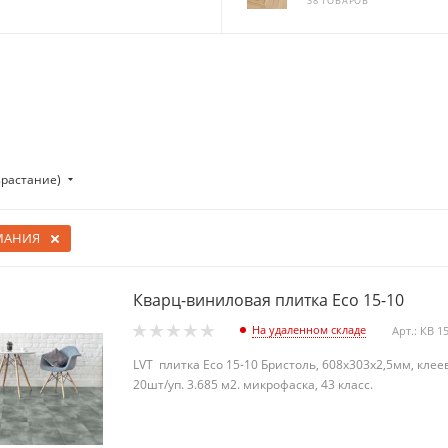
38 ТОВАРОВ
зрастание)
МАНИЯ
Кварц-виниловая плитка Eco 15-10
На удаленном складе
Арт.: КВ 1
LVT плитка Eco 15-10 Бристоль, 608х303х2,5мм, кле
20шт/уп. 3.685 м2. микрофаска, 43 класс.