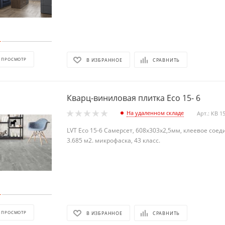
 ПРОСМОТР
В ИЗБРАННОЕ
СРАВНИТЬ
Кварц-виниловая плитка Eco 15- 6
На удаленном складе
Арт.: КВ 1
LVT Eco 15-6 Самерсет, 608х303х2,5мм, клеевое соед
3.685 м2. микрофаска, 43 класс.
 ПРОСМОТР
В ИЗБРАННОЕ
СРАВНИТЬ