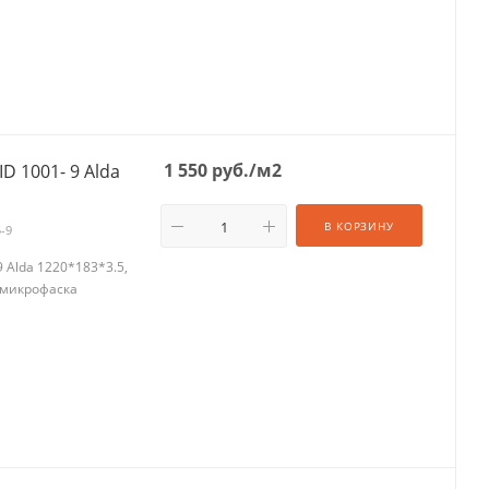
1 550
руб.
/м2
1- 9 Alda
В КОРЗИНУ
5-9
Alda 1220*183*3.5,
, микрофаска