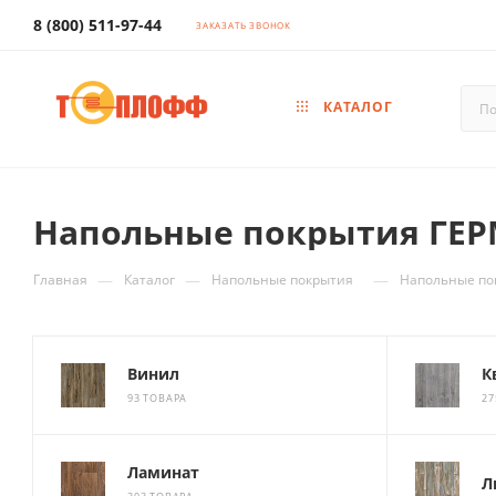
8 (800) 511-97-44
ЗАКАЗАТЬ ЗВОНОК
КАТАЛОГ
Напольные покрытия ГЕ
—
—
—
Главная
Каталог
Напольные покрытия
Напольные п
Винил
К
93 ТОВАРА
27
Ламинат
Л