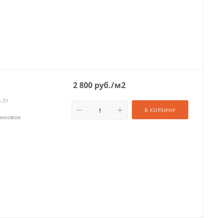
2 800
руб.
/м2
3-31
В КОРЗИНУ
амковое
.