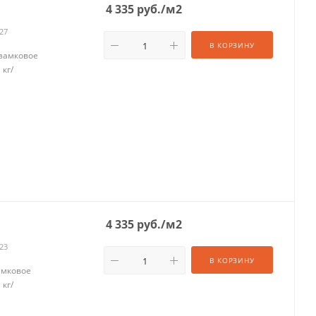
4 335
руб.
/м2
-27
В КОРЗИНУ
 замковое
 кг/
.
4 335
руб.
/м2
-23
В КОРЗИНУ
амковое
 кг/
.