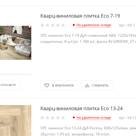
Кварц-виниловая плитка Eco 7-19
На удаленном складе
Арт.: КВ 7
SPC ламинат Eco 7-19 Дуб сливочный АВА, 1220х183
соединение, 8 шт/уп. 1.786 м2. фаска 4V-GROOVE, 27 к
 ПРОСМОТР
В ИЗБРАННОЕ
СРАВНИТЬ
Кварц-виниловая плитка Eco 13-24
На удаленном складе
Арт.: КВ 1
SPC ламинат Eco 13-24 Дуб Ригель, 600х125х4мм, за
26шт/уп. 1.95 м2. микрофаска, 18 кг/уп.