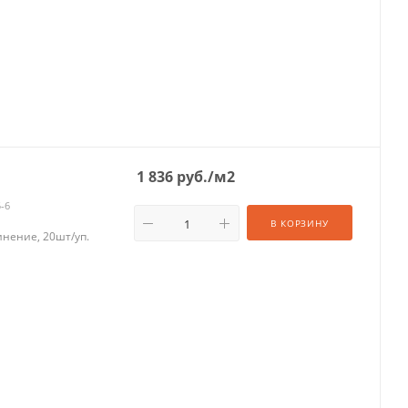
1 836
руб.
/м2
5-6
В КОРЗИНУ
инение, 20шт/уп.