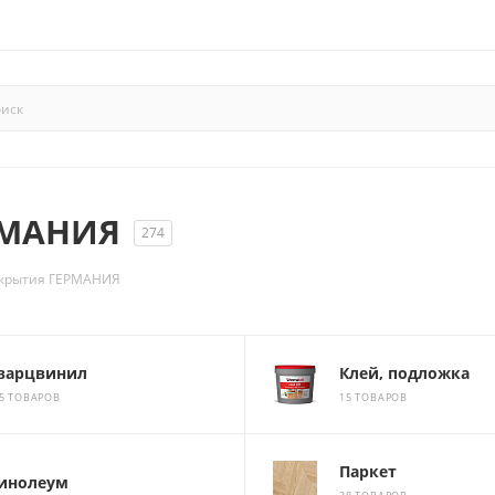
РМАНИЯ
274
окрытия ГЕРМАНИЯ
варцвинил
Клей, подложка
5 ТОВАРОВ
15 ТОВАРОВ
Паркет
инолеум