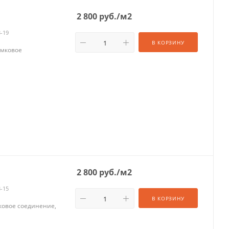
2 800
руб.
/м2
3-19
В КОРЗИНУ
амковое
2 800
руб.
/м2
3-15
В КОРЗИНУ
мковое соединение,