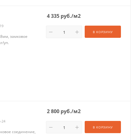
4 335
руб.
/м2
-19
В КОРЗИНУ
х8мм, замковое
г/уп.
2 800
руб.
/м2
3-24
В КОРЗИНУ
мковое соединение,