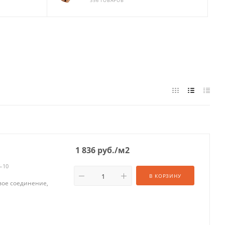
356 ТОВАРОВ
1 836
руб.
/м2
5-10
В КОРЗИНУ
евое соединение,