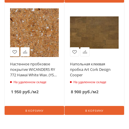
Настенное пробковое
Напольная клеевая
покрытие WICANDERS RY
пробка Art Cork Design
772 Hawai White Wax. (YS
Cooper
772)
На удаленном складе
На удаленном складе
1 950
руб.
/м2
8 900
руб.
/м2
В КОРЗИНУ
В КОРЗИНУ