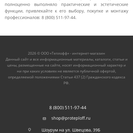
полноценно выполняло практические и эстетические
функции, привлекайте к его выбору, покупке и монтажу
профессионалов: 8 (800) 511-97-44.
2026 © ООО «Теплофф» - интернет-магазин
Данный сайт и все информационные материалы, каталоги, статьи и
цены, размещенные на сайте, носят информационный характер и
ни при каких условиях не является публичной офертой,
определяемой положениями Статьи 437 (2) Гражданского кодекса
РФ.
8 (800) 511-97-44
shop@proteploff.ru
Шоурум на ул. Швецова, 39Б