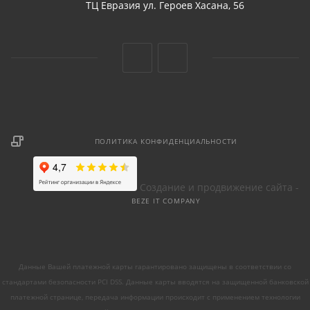
ТЦ Евразия ул. Героев Хасана, 56
ПОЛИТИКА КОНФИДЕНЦИАЛЬНОСТИ
Создание и продвижение сайта -
BEZE IT COMPANY
Данные Вашей платежной карты гарантировано защищены в соответствии со
стандартами безопасности PCI DSS. Данные карты вводятся на защищенной банковской
платежной странице, передача информации происходит с применением технологии