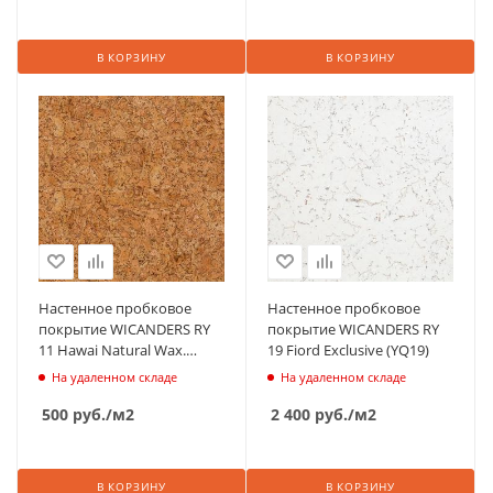
В КОРЗИНУ
В КОРЗИНУ
Настенное пробковое
Настенное пробковое
покрытие WICANDERS RY
покрытие WICANDERS RY
11 Hawai Natural Wax.
19 Fiord Exclusive (YQ19)
(YS811)
На удаленном складе
На удаленном складе
500
руб.
/м2
2 400
руб.
/м2
В КОРЗИНУ
В КОРЗИНУ