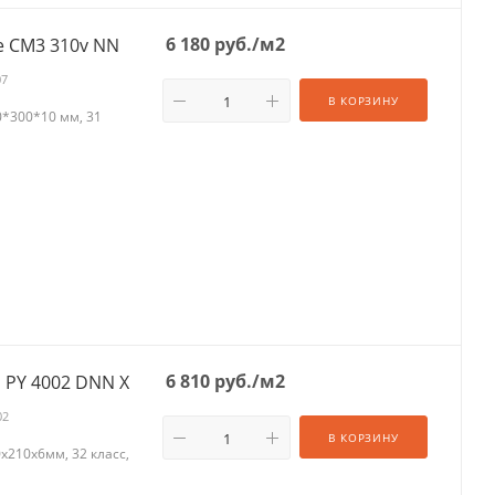
6 180
руб.
/м2
e CM3 310v NN
07
В КОРЗИНУ
0*300*10 мм, 31
6 810
руб.
/м2
 PY 4002 DNN X
02
В КОРЗИНУ
х210х6мм, 32 класс,