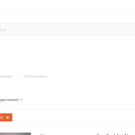
—
крытия
Напольные
зрастание)
rt