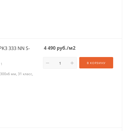
4 490
руб.
/м2
PK3 333 NN S-
В КОРЗИНУ
11
00х6 мм, 31 класс,