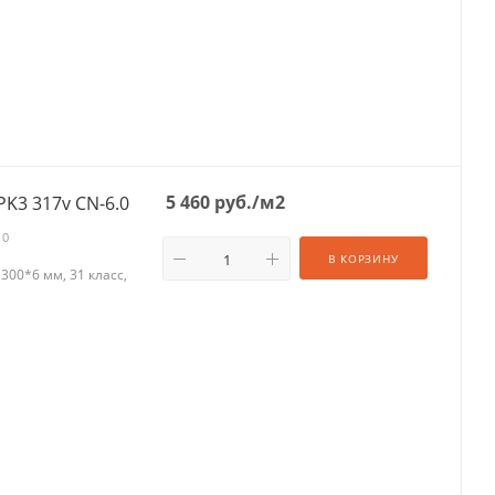
5 460
руб.
/м2
PK3 317v CN-6.0
10
В КОРЗИНУ
00*6 мм, 31 класс,