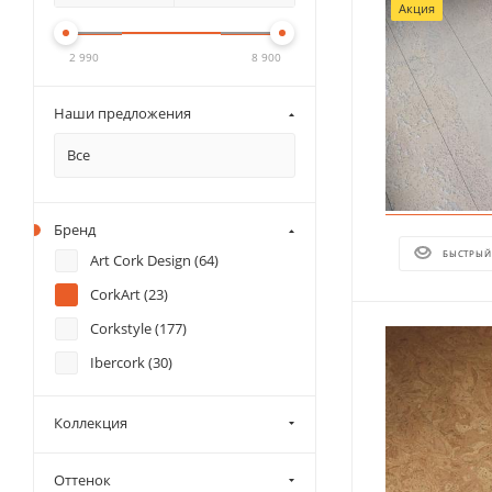
Акция
2 990
8 900
Наши предложения
Все
Бренд
БЫСТРЫЙ
Art Cork Design (
64
)
CorkArt (
23
)
Corkstyle (
177
)
Ibercork (
30
)
Коллекция
Оттенок