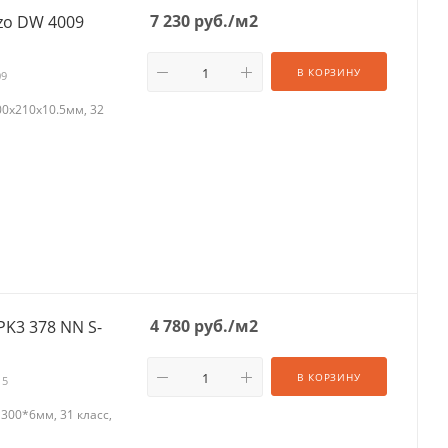
7 230
руб.
/м2
zo DW 4009
В КОРЗИНУ
09
0х210х10.5мм, 32
4 780
руб.
/м2
PK3 378 NN S-
В КОРЗИНУ
15
300*6мм, 31 класс,