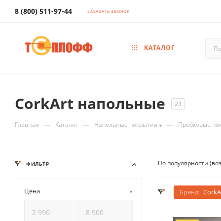
8 (800) 511-97-44
ЗАКАЗАТЬ ЗВОНОК
КАТАЛОГ
CorkArt напольные
23
—
—
—
Главная
Каталог
Напольные покрытия
Пробковые по
По популярности (во
ФИЛЬТР
Цена
Бренд:
CorkA