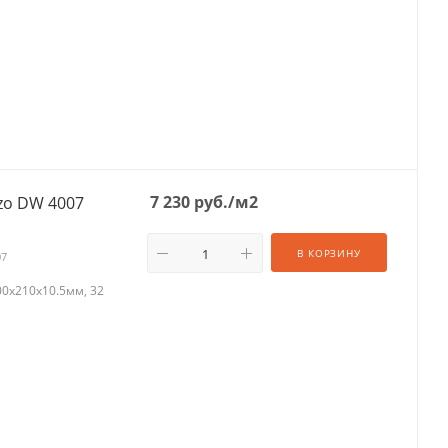
7 230
руб.
/м2
zo DW 4007
В КОРЗИНУ
07
0х210х10.5мм, 32