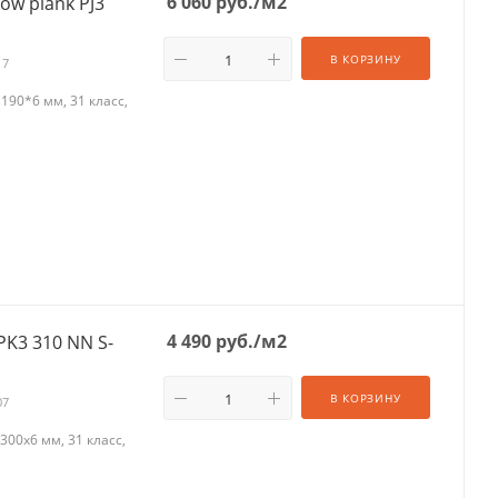
6 060
руб.
/м2
ow plank PJ3
В КОРЗИНУ
17
90*6 мм, 31 класс,
4 490
руб.
/м2
PK3 310 NN S-
В КОРЗИНУ
07
00х6 мм, 31 класс,