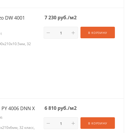
7 230
руб.
/м2
zo DW 4001
В КОРЗИНУ
01
0х210х10.5мм, 32
6 810
руб.
/м2
 PY 4006 DNN X
06
В КОРЗИНУ
х210х6мм, 32 класс,