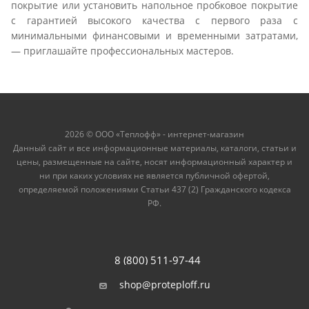
покрытие или установить напольное пробковое покрытие
с гарантией высокого качества с первого раза с
минимальными финансовыми и временными затратами,
— приглашайте профессиональных мастеров.
2026 © ООО «Теплофф» - интернет-магазин
Данный сайт и все информационные материалы, каталоги, статьи и
цены, размещенные на сайте, носят информационный характер и
ни при каких условиях не является публичной офертой,
определяемой положениями Статьи 437 (2) Гражданского кодекса
РФ.
8 (800) 511-97-44
shop@proteploff.ru