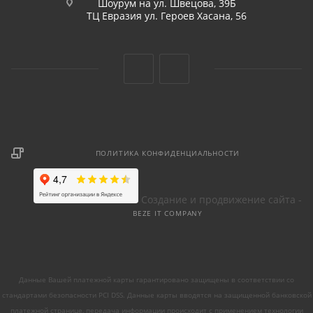
Шоурум на ул. Швецова, 39Б
ТЦ Евразия ул. Героев Хасана, 56
ПОЛИТИКА КОНФИДЕНЦИАЛЬНОСТИ
Создание и продвижение сайта -
BEZE IT COMPANY
Данные Вашей платежной карты гарантировано защищены в соответствии со
стандартами безопасности PCI DSS. Данные карты вводятся на защищенной банковской
платежной странице, передача информации происходит с применением технологии