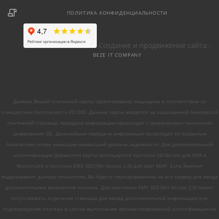
ПОЛИТИКА КОНФИДЕНЦИАЛЬНОСТИ
Создание и продвижение сайта -
BEZE IT COMPANY
Данные Вашей платежной карты гарантировано защищены в соответствии со
стандартами безопасности PCI DSS. Данные карты вводятся на защищенной банковской
платежной странице, передача информации происходит с применением технологии
шифрования SSL. Дальнейшая передача информации происходит по закрытым
банковским сетям, имеющим наивысший уровень надежности. Для дополнительной
аутентификации Держателя карты используется протокол 3D-Secure для VISA и
Mastercard и протокол EMV 3DS (Mir Accept 2.0) для карт МИР. Если Эмитент
поддерживает данную технологию, Вы будете перенаправлены на его сервер для ввода
дополнительных реквизитов платежа. Для протокола EMV 3DS (Mir Accept 2.0) может
отсутствовать отдельная страница для ввода дополнительной информации для
подтверждения платежа в случае выполнения автоматизированной аутентфикации на