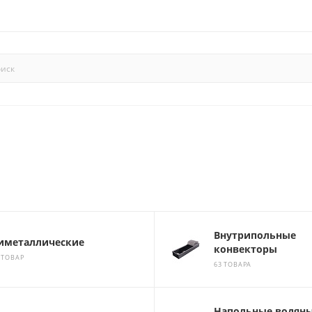
Внутрипольные
иметаллические
конвекторы
 ТОВАР
63 ТОВАРА
Напольные водян