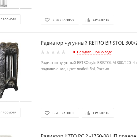
 ПРОСМОТР
В ИЗБРАННОЕ
СРАВНИТЬ
На удаленном складе
Радиатор чугунный RETROstyle BRISTOL M 300/220 4 
подключение, цвет любой Ral, Россия
 ПРОСМОТР
В ИЗБРАННОЕ
СРАВНИТЬ
Радиатор КЗТО РС 2 -1750-08 НП правое