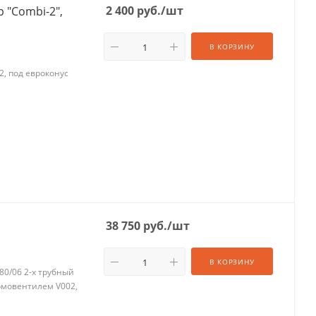
2 400
руб.
/шт
 "Combi-2",
В КОРЗИНУ
2, под евроконус
38 750
руб.
/шт
В КОРЗИНУ
80/06 2-х трубный
рмовентилем V002,