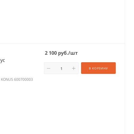
2 100
руб.
/шт
ус
В КОРЗИНУ
O KONUS 600700003