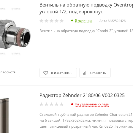
Вентиль на обратную подводку Oventrop
угловой 1/2, под евроконус
В наличии
Арт.: 6482524426
Вентиль на обратную подводку "Combi-2", угловой 1/
 ПРОСМОТР
В ИЗБРАННОЕ
СРАВНИТЬ
Радиатор Zehnder 2180/06 V002 0325
На удаленном складе
Стальной трубчатый радиатор Zehnder Charleston 21
на 6 секций, 1792х302х62мм, нижняя подводка с те
цвет глянцевый прозрачный лак Ral 0325 ,Германия.