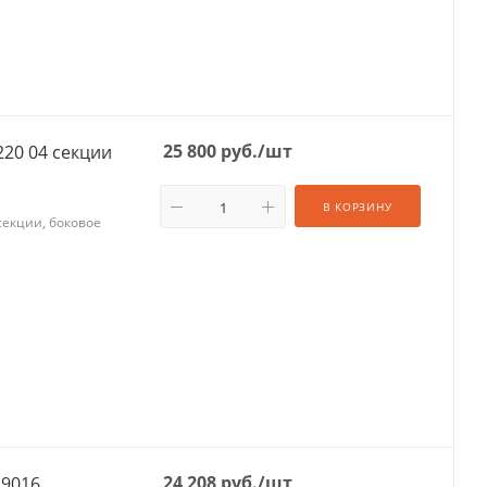
25 800
руб.
/шт
Радиатор чугунный RETRO BRISTOL 300/220 04 секции
В КОРЗИНУ
секции, боковое
24 208
руб.
/шт
 9016