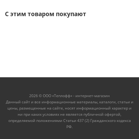
С этим товаром покупают
2026 © ООО «Теплофф» - интернет-магазин
Данный сайт и все информационные материалы, каталоги, статьи и
цены, размещенные на сайте, носят информационный характер и
ни при каких условиях не является публичной офертой,
определяемой положениями Статьи 437 (2) Гражданского кодекса
РФ.