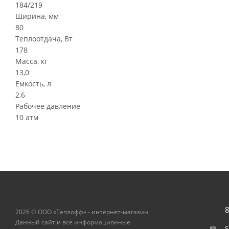
184/219
Ширина, мм
80
Теплоотдача, Вт
178
Масса, кг
13,0
Емкость, л
2,6
Рабочее давление
10 атм
8
2026 © ООО «Теплофф» - интернет-магазин
Данный сайт и все информационные
s