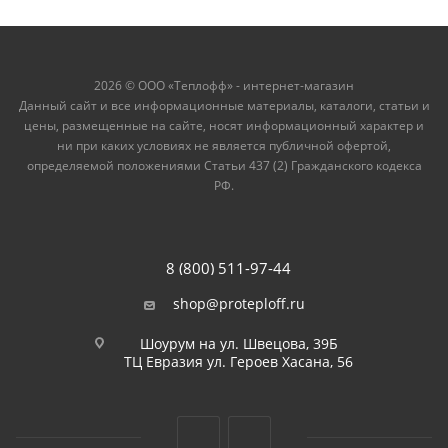
2026 © ООО «Теплофф» - интернет-магазин
Данный сайт и все информационные материалы, каталоги, статьи и
цены, размещенные на сайте, носят информационный характер и
ни при каких условиях не является публичной офертой,
определяемой положениями Статьи 437 (2) Гражданского кодекса
РФ.
8 (800) 511-97-44
shop@proteploff.ru
Шоурум на ул. Швецова, 39Б
ТЦ Евразия ул. Героев Хасана, 56