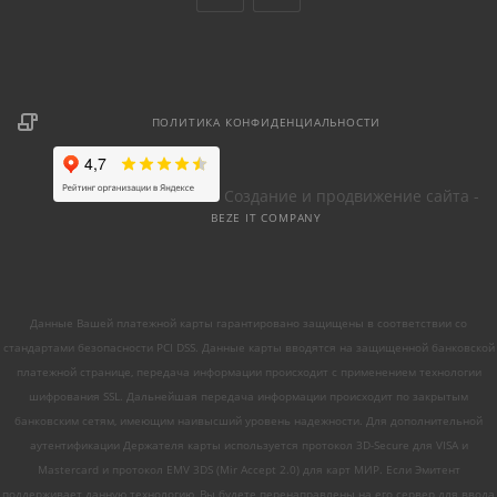
ПОЛИТИКА КОНФИДЕНЦИАЛЬНОСТИ
Создание и продвижение сайта -
BEZE IT COMPANY
Данные Вашей платежной карты гарантировано защищены в соответствии со
стандартами безопасности PCI DSS. Данные карты вводятся на защищенной банковской
платежной странице, передача информации происходит с применением технологии
шифрования SSL. Дальнейшая передача информации происходит по закрытым
банковским сетям, имеющим наивысший уровень надежности. Для дополнительной
аутентификации Держателя карты используется протокол 3D-Secure для VISA и
Mastercard и протокол EMV 3DS (Mir Accept 2.0) для карт МИР. Если Эмитент
поддерживает данную технологию, Вы будете перенаправлены на его сервер для ввода