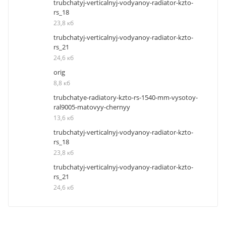
trubchatyj-verticalnyj-vodyanoy-radiator-kzto-
rs_18
23,8 кб
trubchatyj-verticalnyj-vodyanoy-radiator-kzto-
rs_21
24,6 кб
orig
8,8 кб
trubchatye-radiatory-kzto-rs-1540-mm-vysotoy-
ral9005-matovyy-chernyy
13,6 кб
trubchatyj-verticalnyj-vodyanoy-radiator-kzto-
rs_18
23,8 кб
trubchatyj-verticalnyj-vodyanoy-radiator-kzto-
rs_21
24,6 кб