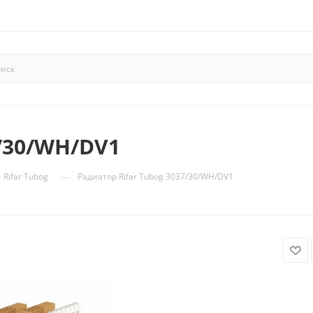
7/30/WH/DV1
—
Rifar Tubog
Радиатор Rifar Tubog 3037/30/WH/DV1