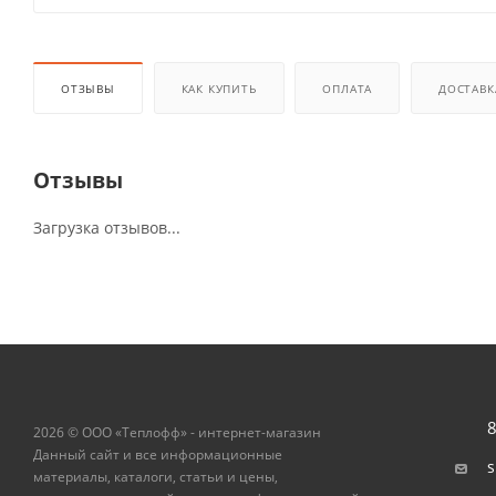
ОТЗЫВЫ
КАК КУПИТЬ
ОПЛАТА
ДОСТАВК
Отзывы
Загрузка отзывов...
8
2026 © ООО «Теплофф» - интернет-магазин
Данный сайт и все информационные
s
материалы, каталоги, статьи и цены,