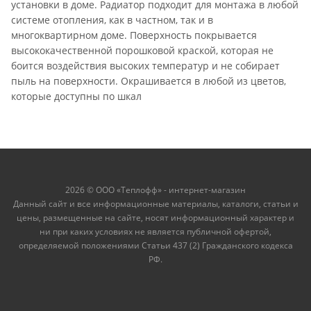
установки в доме. Радиатор подходит для монтажа в любой
системе отопления, как в частном, так и в
многоквартирном доме. Поверхность покрывается
высококачественной порошковой краской, которая не
боится воздействия высоких температур и не собирает
пыль на поверхности. Окрашивается в любой из цветов,
которые доступны по шкал
2026 © ООО «Теплофф» - интернет-магазин
Данный сайт и все информационные материалы, каталоги, статьи и
цены, размещенные на сайте, носят информационный характер и
ни при каких условиях не является публичной офертой,
определяемой положениями Статьи 437 (2) Гражданского кодекса
РФ.