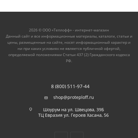
2026 © ООО «Теплофф» - интернет-магазин
Данный сайт и все информационные материалы, каталоги, статьи и
цены, размещенные на сайте, носят информационный характер и
ни при каких условиях не является публичной офертой,
определяемой положениями Статьи 437 (2) Гражданского кодекса
РФ.
8 (800) 511-97-44
shop@proteploff.ru
Шоурум на ул. Швецова, 39Б
ТЦ Евразия ул. Героев Хасана, 56