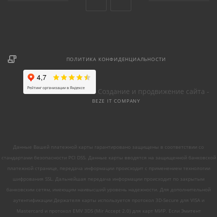
ПОЛИТИКА КОНФИДЕНЦИАЛЬНОСТИ
Создание и продвижение сайта -
BEZE IT COMPANY
Данные Вашей платежной карты гарантировано защищены в соответствии со
стандартами безопасности PCI DSS. Данные карты вводятся на защищенной банковской
платежной странице, передача информации происходит с применением технологии
шифрования SSL. Дальнейшая передача информации происходит по закрытым
банковским сетям, имеющим наивысший уровень надежности. Для дополнительной
аутентификации Держателя карты используется протокол 3D-Secure для VISA и
Mastercard и протокол EMV 3DS (Mir Accept 2.0) для карт МИР. Если Эмитент