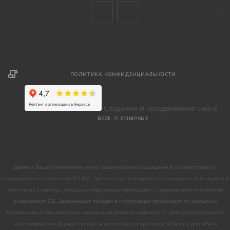
ПОЛИТИКА КОНФИДЕНЦИАЛЬНОСТИ
Создание и продвижение сайта -
BEZE IT COMPANY
Данные Вашей платежной карты гарантировано защищены в соответствии со
стандартами безопасности PCI DSS. Данные карты вводятся на защищенной банковской
платежной странице, передача информации происходит с применением технологии
шифрования SSL. Дальнейшая передача информации происходит по закрытым
банковским сетям, имеющим наивысший уровень надежности. Для дополнительной
аутентификации Держателя карты используется протокол 3D-Secure для VISA и