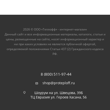
2026 © ООО «Теплофф» - интернет-магазин
Данный сайт и все информационные материалы, каталоги, статьи и
цены, размещенные на сайте, носят информационный характер и
ни при каких условиях не является публичной офертой,
определяемой положениями Статьи 437 (2) Гражданского кодекса
РФ.
8 (800) 511-97-44
shop@proteploff.ru
Шоурум на ул. Швецова, 39Б
ТЦ Евразия ул. Героев Хасана, 56