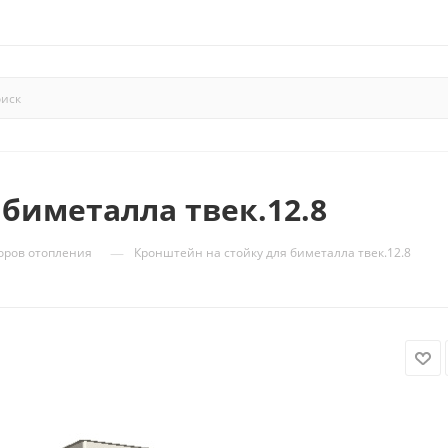
биметалла твек.12.8
—
оров отопления
Кронштейн на стойку для биметалла твек.12.8