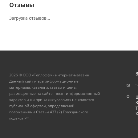
Отзывы
Загрузка отзывов...
8
2026 © ООО «Теплофф» - интернет-магазин
Данный сайт и все информационные
s
материалы, каталоги, статьи и цены,
размещенные на сайте, носят информационный
Ш
характер и ни при каких условиях не является
публичной офертой, определяемой
Т
положениями Статьи 437 (2) Гражданского
Х
кодекса РФ.