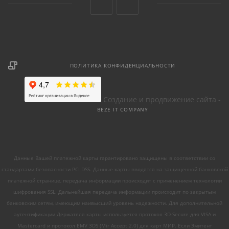
ПОЛИТИКА КОНФИДЕНЦИАЛЬНОСТИ
Создание и продвижение сайта -
BEZE IT COMPANY
Данные Вашей платежной карты гарантировано защищены в соответствии со
стандартами безопасности PCI DSS. Данные карты вводятся на защищенной банковской
платежной странице, передача информации происходит с применением технологии
шифрования SSL. Дальнейшая передача информации происходит по закрытым
банковским сетям, имеющим наивысший уровень надежности. Для дополнительной
аутентификации Держателя карты используется протокол 3D-Secure для VISA и
Mastercard и протокол EMV 3DS (Mir Accept 2.0) для карт МИР. Если Эмитент