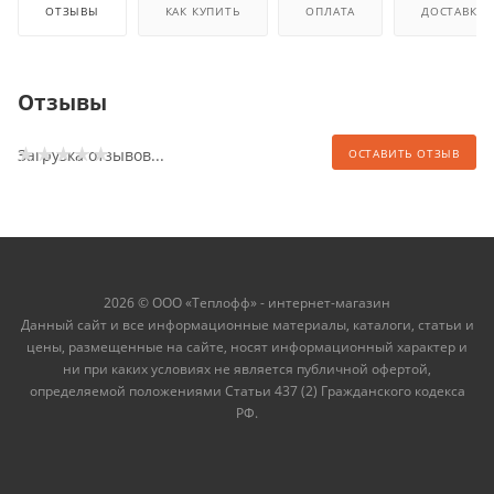
ОТЗЫВЫ
КАК КУПИТЬ
ОПЛАТА
ДОСТАВКА
Отзывы
Загрузка отзывов...
ОСТАВИТЬ ОТЗЫВ
2026 © ООО «Теплофф» - интернет-магазин
Данный сайт и все информационные материалы, каталоги, статьи и
цены, размещенные на сайте, носят информационный характер и
ни при каких условиях не является публичной офертой,
определяемой положениями Статьи 437 (2) Гражданского кодекса
РФ.