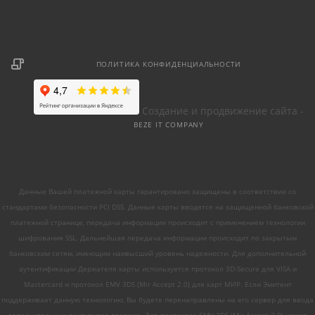
ПОЛИТИКА КОНФИДЕНЦИАЛЬНОСТИ
Создание и продвижение сайта -
BEZE IT COMPANY
Данные Вашей платежной карты гарантировано защищены в соответствии со
стандартами безопасности PCI DSS. Данные карты вводятся на защищенной банковской
платежной странице, передача информации происходит с применением технологии
шифрования SSL. Дальнейшая передача информации происходит по закрытым
банковским сетям, имеющим наивысший уровень надежности. Для дополнительной
аутентификации Держателя карты используется протокол 3D-Secure для VISA и
Mastercard и протокол EMV 3DS (Mir Accept 2.0) для карт МИР. Если Эмитент
поддерживает данную технологию, Вы будете перенаправлены на его сервер для ввода