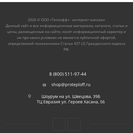
2026 © ООО «Теплофф» - интернет-магазин
Данный сайт и все информационные материалы, каталоги, статьи и
цены, размещенные на сайте, носят информационный характер и
ни при каких условиях не является публичной офертой,
определяемой положениями Статьи 437 (2) Гражданского кодекса
РФ.
8 (800) 511-97-44
shop@proteploff.ru
Шоурум на ул. Швецова, 39Б
ТЦ Евразия ул. Героев Хасана, 56