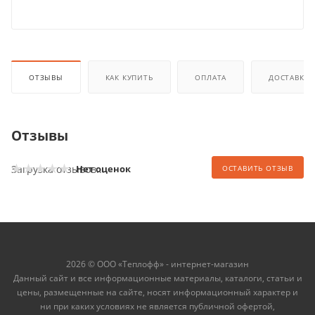
ОТЗЫВЫ
КАК КУПИТЬ
ОПЛАТА
ДОСТАВКА
Отзывы
Загрузка отзывов...
Нет оценок
ОСТАВИТЬ ОТЗЫВ
2026 © ООО «Теплофф» - интернет-магазин
Данный сайт и все информационные материалы, каталоги, статьи и
цены, размещенные на сайте, носят информационный характер и
ни при каких условиях не является публичной офертой,