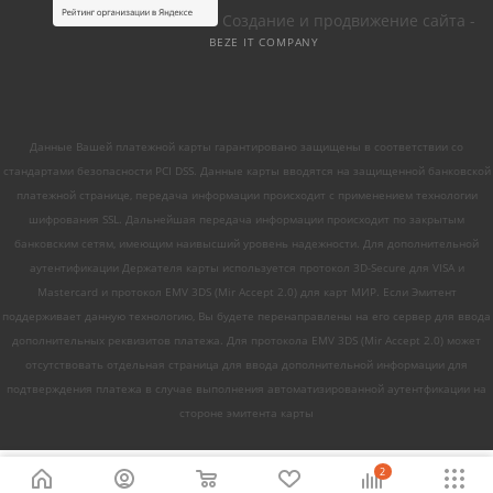
Создание и продвижение сайта -
BEZE IT COMPANY
Данные Вашей платежной карты гарантировано защищены в соответствии со
стандартами безопасности PCI DSS. Данные карты вводятся на защищенной банковской
платежной странице, передача информации происходит с применением технологии
шифрования SSL. Дальнейшая передача информации происходит по закрытым
банковским сетям, имеющим наивысший уровень надежности. Для дополнительной
аутентификации Держателя карты используется протокол 3D-Secure для VISA и
Mastercard и протокол EMV 3DS (Mir Accept 2.0) для карт МИР. Если Эмитент
поддерживает данную технологию, Вы будете перенаправлены на его сервер для ввода
дополнительных реквизитов платежа. Для протокола EMV 3DS (Mir Accept 2.0) может
отсутствовать отдельная страница для ввода дополнительной информации для
подтверждения платежа в случае выполнения автоматизированной аутентфикации на
стороне эмитента карты
2