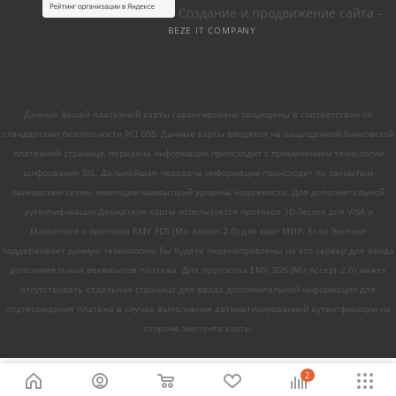
Создание и продвижение сайта -
BEZE IT COMPANY
Данные Вашей платежной карты гарантировано защищены в соответствии со
стандартами безопасности PCI DSS. Данные карты вводятся на защищенной банковской
платежной странице, передача информации происходит с применением технологии
шифрования SSL. Дальнейшая передача информации происходит по закрытым
банковским сетям, имеющим наивысший уровень надежности. Для дополнительной
аутентификации Держателя карты используется протокол 3D-Secure для VISA и
Mastercard и протокол EMV 3DS (Mir Accept 2.0) для карт МИР. Если Эмитент
поддерживает данную технологию, Вы будете перенаправлены на его сервер для ввода
дополнительных реквизитов платежа. Для протокола EMV 3DS (Mir Accept 2.0) может
отсутствовать отдельная страница для ввода дополнительной информации для
подтверждения платежа в случае выполнения автоматизированной аутентфикации на
стороне эмитента карты
2