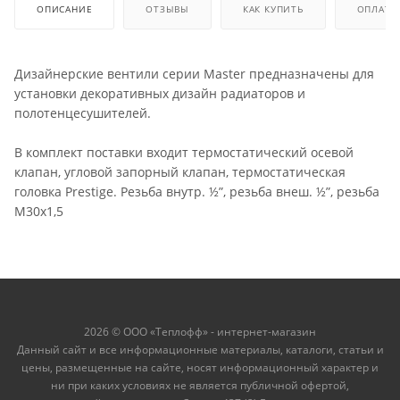
ОПИСАНИЕ
ОТЗЫВЫ
КАК КУПИТЬ
ОПЛАТА
Дизайнерские вентили серии Master предназначены для
установки декоративных дизайн радиаторов и
полотенцесушителей.
В комплект поставки входит термостатический осевой
клапан, угловой запорный клапан, термостатическая
головка Prestige. Резьба внутр. ½”, pезьба внеш. ½”, pезьба
M30x1,5
2026 © ООО «Теплофф» - интернет-магазин
Данный сайт и все информационные материалы, каталоги, статьи и
цены, размещенные на сайте, носят информационный характер и
ни при каких условиях не является публичной офертой,