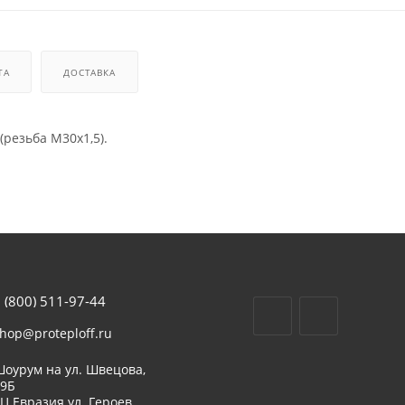
ТА
ДОСТАВКА
(резьба M30x1,5).
 (800) 511-97-44
hop@proteploff.ru
оурум на ул. Швецова,
39Б
Ц Евразия ул. Героев