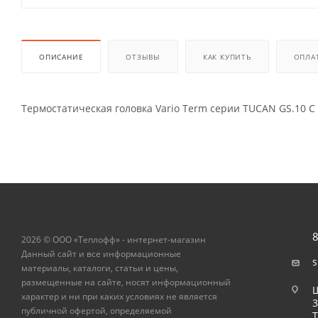
ОПИСАНИЕ
ОТЗЫВЫ
КАК КУПИТЬ
ОПЛА
Термостатическая головка Vario Term серии TUCAN GS.10 C 
8
2026 © ООО «Теплофф» - интернет-магазин
Данный сайт и все информационные
s
материалы, каталоги, статьи и цены,
размещенные на сайте, носят информационный
Ш
характер и ни при каких условиях не является
публичной офертой, определяемой
Т