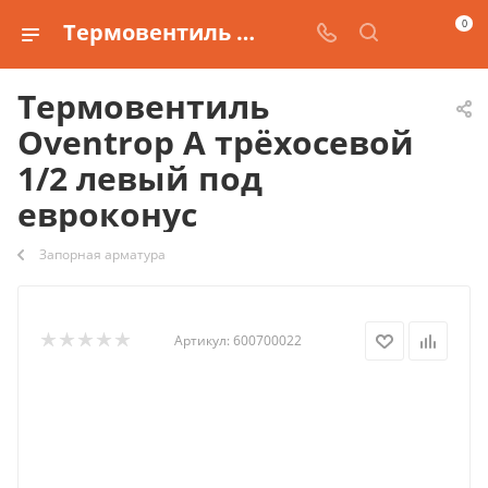
0
Термовентиль Oventrop A трёхосевой 1/2 левый под евроконус купить
Термовентиль
Oventrop A трёхосевой
1/2 левый под
евроконус
Запорная арматура
Артикул:
600700022