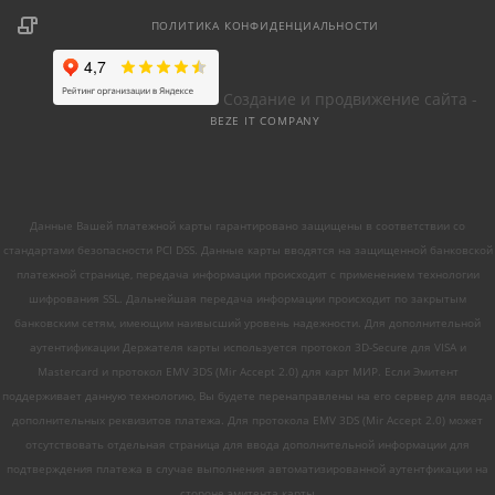
ПОЛИТИКА КОНФИДЕНЦИАЛЬНОСТИ
Создание и продвижение сайта -
BEZE IT COMPANY
Данные Вашей платежной карты гарантировано защищены в соответствии со
стандартами безопасности PCI DSS. Данные карты вводятся на защищенной банковской
платежной странице, передача информации происходит с применением технологии
шифрования SSL. Дальнейшая передача информации происходит по закрытым
банковским сетям, имеющим наивысший уровень надежности. Для дополнительной
аутентификации Держателя карты используется протокол 3D-Secure для VISA и
Mastercard и протокол EMV 3DS (Mir Accept 2.0) для карт МИР. Если Эмитент
поддерживает данную технологию, Вы будете перенаправлены на его сервер для ввода
дополнительных реквизитов платежа. Для протокола EMV 3DS (Mir Accept 2.0) может
отсутствовать отдельная страница для ввода дополнительной информации для
подтверждения платежа в случае выполнения автоматизированной аутентфикации на
стороне эмитента карты