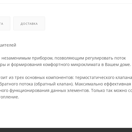
ТА
ДОСТАВКА
шителей
ся незаменимым прибором, позволяющим регулировать поток
уры и формирования комфортного микроклимата в Вашем доме.
тоит из трех основных компонентов: термостатического клапан
обратного потока (обратный клапан). Максимально еффективная
ного функционирования данных элементов. Только так можно с
топление.