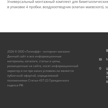
Универсальный монтажный комплект для биметаллических 
в упаковке 4 пробки, воздухоотводчик (клапан маевского), 
8
2026 © ООО «Теплофф» - интернет-магазин
Данный сайт и все информационные
s
материалы, каталоги, статьи и цены,
размещенные на сайте, носят информационный
Ш
характер и ни при каких условиях не является
публичной офертой, определяемой
Т
положениями Статьи 437 (2) Гражданского
Х
кодекса РФ.