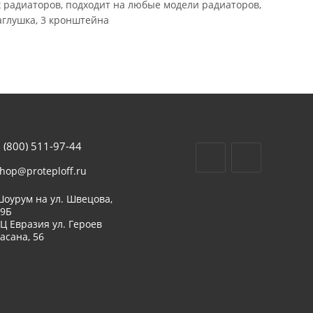
радиаторов, подходит на любые модели радиаторов,
заглушка, 3 кронштейна
 (800) 511-97-44
hop@proteploff.ru
оурум на ул. Швецова,
39Б
Ц Евразия ул. Героев
асана, 56