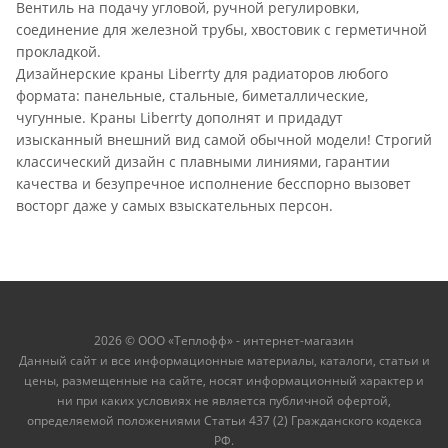
Вентиль на подачу угловой, ручной регулировки,
соединение для железной трубы, хвостовик с герметичной
прокладкой.
Дизайнерские краны Liberrty для радиаторов любого
формата: панельные, стальные, биметаллические,
чугунные. Краны Liberrty дополнят и придадут
изысканный внешний вид самой обычной модели! Строгий
классический дизайн с плавными линиями, гарантии
качества и безупречное исполнение бесспорно вызовет
восторг даже у самых взыскательных персон.
2026 © ООО «Теплофф» - интернет-магазин
Данный сайт и все информационные материалы, каталоги, статьи и
цены, размещенные на сайте, носят информационный характер и
ни при каких условиях не является публичной офертой,
определяемой положениями Статьи 437 (2) Гражданского кодекса
РФ.