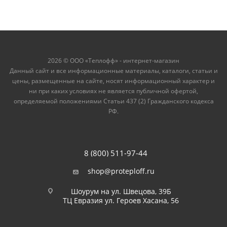
2026 © ООО «Теплофф» - интернет-магазин
Данный сайт и все информационные материалы, каталоги, статьи и
цены, размещенные на сайте, носят информационный характер и
ни при каких условиях не является публичной офертой,
определяемой положениями Статьи 437 (2) Гражданского кодекса
РФ.
8 (800) 511-97-44
shop@proteploff.ru
Шоурум на ул. Швецова, 39Б
ТЦ Евразия ул. Героев Хасана, 56