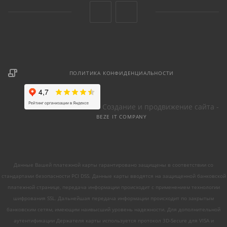
ПОЛИТИКА КОНФИДЕНЦИАЛЬНОСТИ
Создание и продвижение сайта -
BEZE IT COMPANY
Данные Вашей платежной карты гарантировано защищены в соответствии со
стандартами безопасности PCI DSS. Данные карты вводятся на защищенной банковской
платежной странице, передача информации происходит с применением технологии
шифрования SSL. Дальнейшая передача информации происходит по закрытым
банковским сетям, имеющим наивысший уровень надежности. Для дополнительной
аутентификации Держателя карты используется протокол 3D-Secure для VISA и