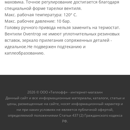
маховика. Точное регулирование достигается благодаря
специальной форме тарелки вентиля.
Макс. рабочая температура: 120° C.
Макс. рабочее давление: 10 бар.
Головку ручного привода нельзя заменить на термостат.
Вентили Oventrop не имеют уплотнительных резиновых
вставок, зеркало прилегания сопряженных деталей -
идеальное.Не подвержен подтеканию и
каплеобразованию.
2026 © ООО «Теплофф» - интернет-магазин
Данный сайт и все информационные материалы, каталоги, статьи и
цены, размещенные на сайте, носят информационный характер и
ни при каких условиях не является публичной офертой,
определяемой положениями Статьи 437 (2) Гражданского кодекса
РФ.