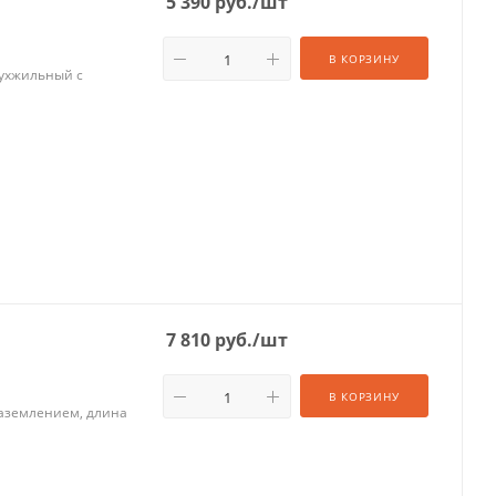
5 390
руб.
/шт
В КОРЗИНУ
вухжильный с
7 810
руб.
/шт
В КОРЗИНУ
заземлением, длина