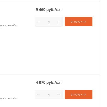
9 460
руб.
/шт
В КОРЗИНУ
вухжильный с
4 070
руб.
/шт
В КОРЗИНУ
вухжильный с