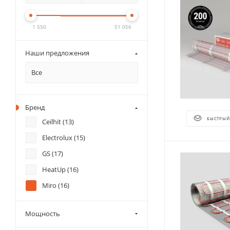
1 550
51 056
Наши предложения
Все
Бренд
БЫСТРЫЙ
Ceilhit (
13
)
Electrolux (
15
)
GS (
17
)
HeatUp (
16
)
Miro (
16
)
Мощность