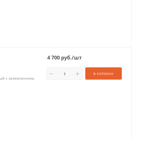
4 700
руб.
/шт
В КОРЗИНУ
ный с заземлением,
ия