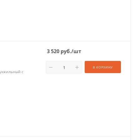
3 520
руб.
/шт
В КОРЗИНУ
вухжильный с