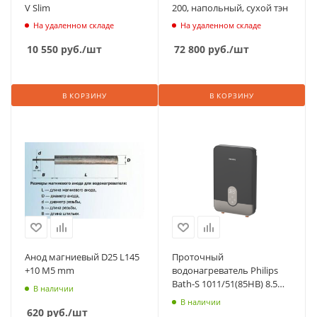
V Slim
200, напольный, сухой тэн
На удаленном складе
На удаленном складе
10 550
руб.
/шт
72 800
руб.
/шт
В КОРЗИНУ
В КОРЗИНУ
Анод магниевый D25 L145
Проточный
+10 М5 mm
водонагреватель Philips
Bath-S 1011/51(85HB) 8.5
В наличии
кВт
В наличии
620
руб.
/шт