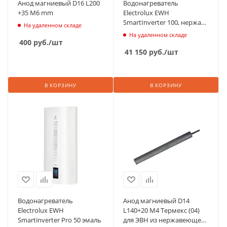
Анод магниевый D16 L200
Водонагреватель
+35 М6 mm
Electrolux EWH
SmartInverter 100, нержав.
На удаленном складе
сталь
На удаленном складе
400
руб.
/шт
41 150
руб.
/шт
В КОРЗИНУ
В КОРЗИНУ
Водонагреватель
Анод магниевый D14
Electrolux EWH
L140+20 M4 Термекс (04)
Smartinverter Pro 50 эмаль
для ЭВН из нержавеющей