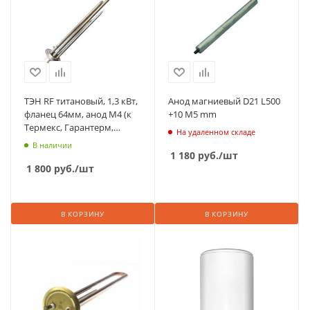
ТЭН RF титановый, 1,3 кВт,
Анод магниевый D21 L500
фланец 64мм, анод М4 (к
+10 М5 mm
Термекс, Гарантерм,
На удаленном складе
плоский нержав. бак)
В наличии
1 180
руб.
/шт
1 800
руб.
/шт
В КОРЗИНУ
В КОРЗИНУ