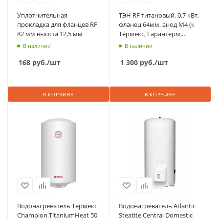
Уплотнительная
ТЭН RF титановый, 0,7 кВт,
прокладка для фланцев RF
фланец 64мм, анод М4 (к
82 мм высота 12,5 мм
Термекс, Гарантерм,
плоский нержав. бак)
В наличии
В наличии
168
руб.
/шт
1 300
руб.
/шт
В КОРЗИНУ
В КОРЗИНУ
Водонагреватель Термекс
Водонагреватель Atlantic
Champion TitaniumHeat 50
Steatite Central Domestic