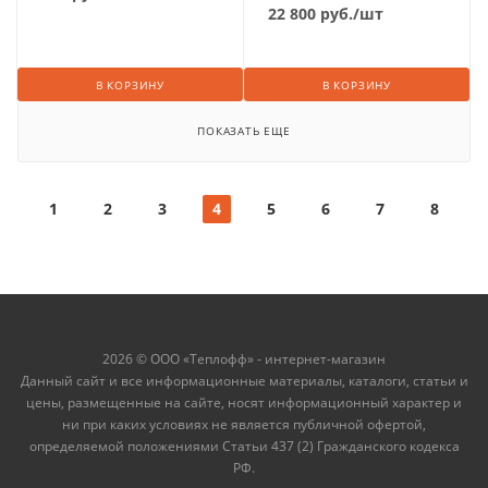
22 800
руб.
/шт
В КОРЗИНУ
В КОРЗИНУ
ПОКАЗАТЬ ЕЩЕ
1
2
3
4
5
6
7
8
2026 © ООО «Теплофф» - интернет-магазин
Данный сайт и все информационные материалы, каталоги, статьи и
цены, размещенные на сайте, носят информационный характер и
ни при каких условиях не является публичной офертой,
определяемой положениями Статьи 437 (2) Гражданского кодекса
РФ.