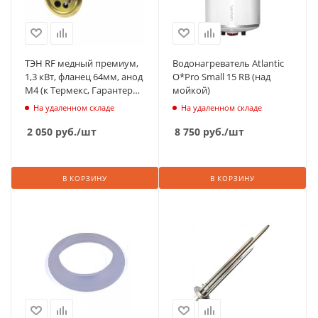
ТЭН RF медный премиум,
Водонагреватель Atlantic
1,3 кВт, фланец 64мм, анод
O*Pro Small 15 RB (над
М4 (к Термекс, Гарантерм,
мойкой)
плоский нержав. бак)
На удаленном складе
На удаленном складе
2 050
руб.
/шт
8 750
руб.
/шт
В КОРЗИНУ
В КОРЗИНУ