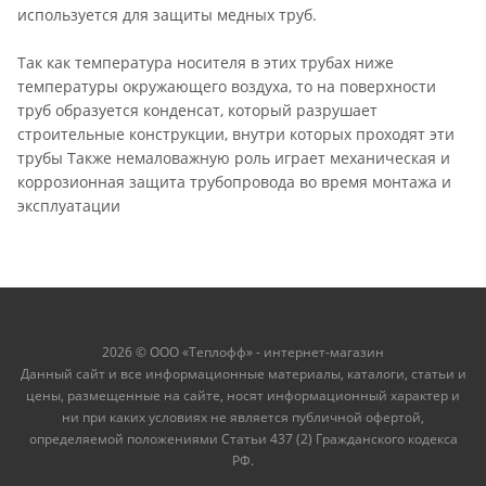
используется для защиты медных труб.
Так как температура носителя в этих трубах ниже
температуры окружающего воздуха, то на поверхности
труб образуется конденсат, который разрушает
строительные конструкции, внутри которых проходят эти
трубы Также немаловажную роль играет механическая и
коррозионная защита трубопровода во время монтажа и
эксплуатации
2026 © ООО «Теплофф» - интернет-магазин
Данный сайт и все информационные материалы, каталоги, статьи и
цены, размещенные на сайте, носят информационный характер и
ни при каких условиях не является публичной офертой,
определяемой положениями Статьи 437 (2) Гражданского кодекса
РФ.