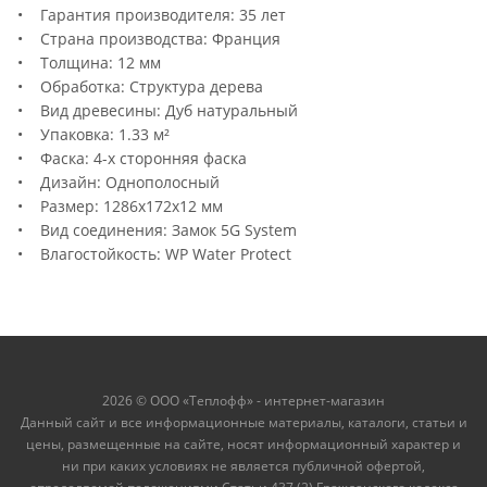
• Гарантия производителя: 35 лет
• Страна производства: Франция
• Толщина: 12 мм
• Обработка: Структура дерева
• Вид древесины: Дуб натуральный
• Упаковка: 1.33 м²
• Фаска: 4-х сторонняя фаска
• Дизайн: Однополосный
• Размер: 1286x172x12 мм
• Вид соединения: Замок 5G System
• Влагостойкость: WP Water Protect
2026 © ООО «Теплофф» - интернет-магазин
Данный сайт и все информационные материалы, каталоги, статьи и
цены, размещенные на сайте, носят информационный характер и
ни при каких условиях не является публичной офертой,