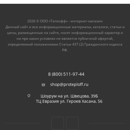
2026 © ООО «Теплофф» - интернет-магазин
Данный сайт и все информационные материалы, каталоги, статьи и
цены, размещенные на сайте, носят информационный характер и
ни при каких условиях не является публичной офертой,
определяемой положениями Статьи 437 (2) Гражданского кодекса
РФ.
8 (800) 511-97-44
shop@proteploff.ru
Шоурум на ул. Швецова, 39Б
ТЦ Евразия ул. Героев Хасана, 56