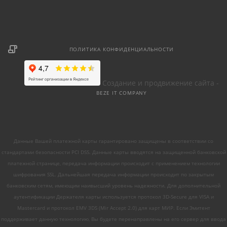
ПОЛИТИКА КОНФИДЕНЦИАЛЬНОСТИ
Создание и продвижение сайта -
BEZE IT COMPANY
Данные Вашей платежной карты гарантировано защищены в соответствии со
стандартами безопасности PCI DSS. Данные карты вводятся на защищенной банковской
платежной странице, передача информации происходит с применением технологии
шифрования SSL. Дальнейшая передача информации происходит по закрытым
банковским сетям, имеющим наивысший уровень надежности. Для дополнительной
аутентификации Держателя карты используется протокол 3D-Secure для VISA и
Mastercard и протокол EMV 3DS (Mir Accept 2.0) для карт МИР. Если Эмитент
поддерживает данную технологию, Вы будете перенаправлены на его сервер для ввода