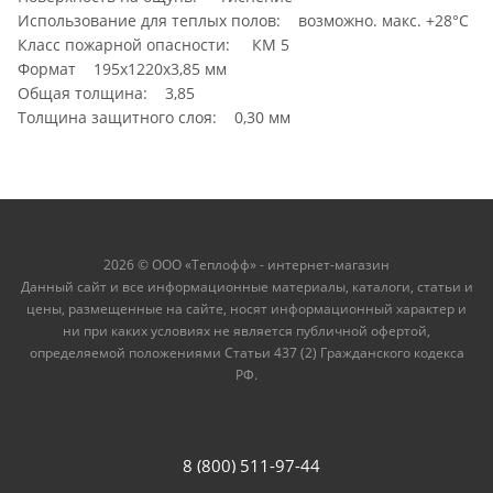
Использование для теплых полов: возможно. макс. +28°С
Класс пожарной опасности: КМ 5
Формат 195х1220х3,85 мм
Общая толщина: 3,85
Толщина защитного слоя: 0,30 мм
2026 © ООО «Теплофф» - интернет-магазин
Данный сайт и все информационные материалы, каталоги, статьи и
цены, размещенные на сайте, носят информационный характер и
ни при каких условиях не является публичной офертой,
определяемой положениями Статьи 437 (2) Гражданского кодекса
РФ.
8 (800) 511-97-44