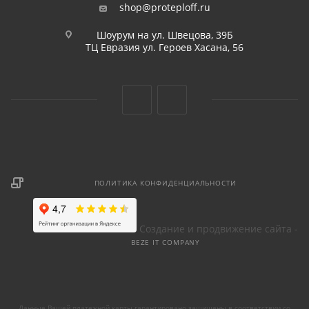
shop@proteploff.ru
Шоурум на ул. Швецова, 39Б
ТЦ Евразия ул. Героев Хасана, 56
ПОЛИТИКА КОНФИДЕНЦИАЛЬНОСТИ
Создание и продвижение сайта -
BEZE IT COMPANY
Данные Вашей платежной карты гарантировано защищены в соответствии со