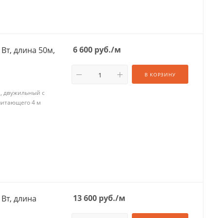
6 600
руб.
/м
Вт, длина 50м,
В КОРЗИНУ
м, двужильный с
питающего 4 м
13 600
руб.
/м
 Вт, длина