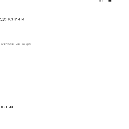
леденения и
снеготаяния на дин
крытых