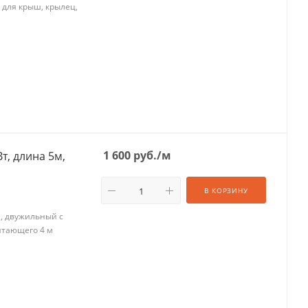
 для крыш, крылец,
1 600
руб.
/м
В КОРЗИНУ
м, двужильный с
итающего 4 м