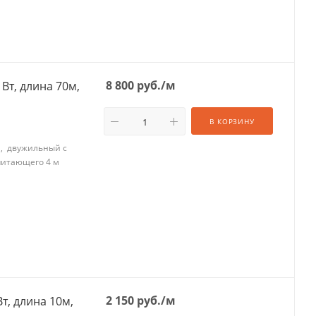
8 800
руб.
/м
Вт, длина 70м,
В КОРЗИНУ
Ом, двужильный с
питающего 4 м
2 150
руб.
/м