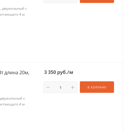
м, двужильный с
питающего 4 м
3 350
руб.
/м
В КОРЗИНУ
, двужильный с
питающего 4 м