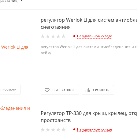
зрастание)
регулятор Werlok Li для систем антиоб
снеготаяния
На удаленном складе
регулятор Werlok Li для систем антиобледенения и 
рейку
 ПРОСМОТР
В ИЗБРАННОЕ
СРАВНИТЬ
Регулятор TP-330 для крыш, крылец, от
пространств
На удаленном складе