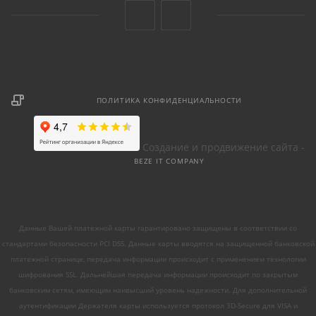
ПОЛИТИКА КОНФИДЕНЦИАЛЬНОСТИ
Создание и продвижение сайта -
BEZE IT COMPANY
Данные Вашей платежной карты гарантировано защищены в соответствии со
стандартами безопасности PCI DSS. Данные карты вводятся на защищенной банковской
платежной странице, передача информации происходит с применением технологии
шифрования SSL. Дальнейшая передача информации происходит по закрытым
банковским сетям, имеющим наивысший уровень надежности. Для дополнительной
аутентификации Держателя карты используется протокол 3D-Secure для VISA и