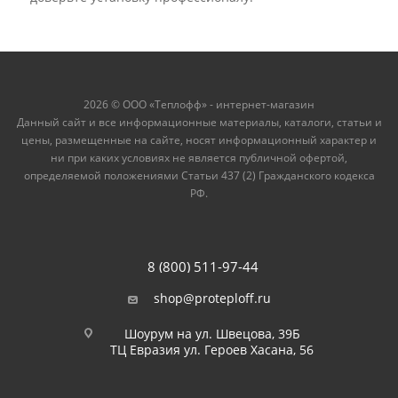
2026 © ООО «Теплофф» - интернет-магазин
Данный сайт и все информационные материалы, каталоги, статьи и
цены, размещенные на сайте, носят информационный характер и
ни при каких условиях не является публичной офертой,
определяемой положениями Статьи 437 (2) Гражданского кодекса
РФ.
8 (800) 511-97-44
shop@proteploff.ru
Шоурум на ул. Швецова, 39Б
ТЦ Евразия ул. Героев Хасана, 56