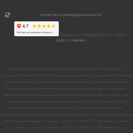
ПОЛИТИКА КОНФИДЕНЦИАЛЬНОСТИ
Создание и продвижение сайта -
BEZE IT COMPANY
Данные Вашей платежной карты гарантировано защищены в соответствии со
стандартами безопасности PCI DSS. Данные карты вводятся на защищенной банковской
платежной странице, передача информации происходит с применением технологии
шифрования SSL. Дальнейшая передача информации происходит по закрытым
банковским сетям, имеющим наивысший уровень надежности. Для дополнительной
аутентификации Держателя карты используется протокол 3D-Secure для VISA и
Mastercard и протокол EMV 3DS (Mir Accept 2.0) для карт МИР. Если Эмитент
поддерживает данную технологию, Вы будете перенаправлены на его сервер для ввода
дополнительных реквизитов платежа. Для протокола EMV 3DS (Mir Accept 2.0) может
отсутствовать отдельная страница для ввода дополнительной информации для