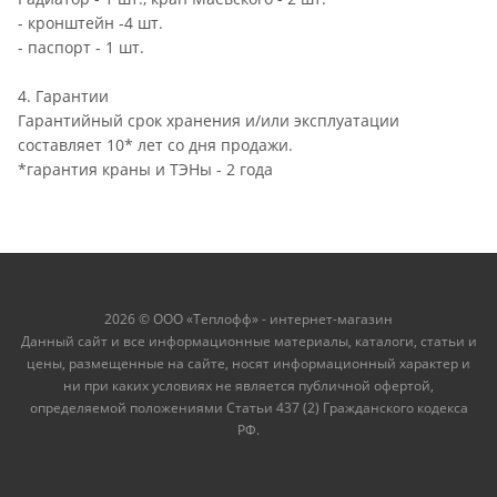
- кронштейн -4 шт.
- паспорт - 1 шт.
4. Гарантии
Гарантийный срок хранения и/или эксплуатации
составляет 10* лет со дня продажи.
*гарантия краны и ТЭНы - 2 года
2026 © ООО «Теплофф» - интернет-магазин
Данный сайт и все информационные материалы, каталоги, статьи и
цены, размещенные на сайте, носят информационный характер и
ни при каких условиях не является публичной офертой,
определяемой положениями Статьи 437 (2) Гражданского кодекса
РФ.