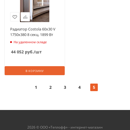
Радиатор Costola 60х30 V
1750х380 8 секц. 1899 Вт
На удаленном складе
44 052
руб.
/шт
В КОРЗИНУ
1
2
3
4
5
2026 © ООО «Теплофф» - интернет-магазин