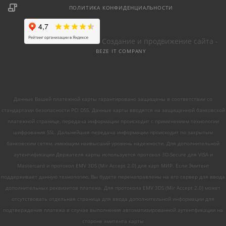
ПОЛИТИКА КОНФИДЕНЦИАЛЬНОСТИ
Создание и продвижение сайта -
BEZE IT COMPANY
Данные Вашей платежной карты гарантировано защищены в соответствии со
стандартами безопасности PCI DSS. Данные карты вводятся на защищенной банковской
платежной странице, передача информации происходит с применением технологии
шифрования SSL. Дальнейшая передача информации происходит по закрытым
банковским сетям, имеющим наивысший уровень надежности. Для дополнительной
аутентификации Держателя карты используется протокол 3D-Secure для VISA и
Mastercard и протокол EMV 3DS (Mir Accept 2.0) для карт МИР. Если Эмитент
поддерживает данную технологию, Вы будете перенаправлены на его сервер для ввода
дополнительных реквизитов платежа. Для протокола EMV 3DS (Mir Accept 2.0) может
отсутствовать отдельная страница для ввода дополнительной информации для
подтверждения платежа в случае выполнения автоматизированной аутентфикации на
стороне эмитента карты