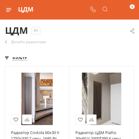
0
ЦДМ
ЦДМ
91
Дизайн радиаторы
ФИЛЬТР
Радиатор Costola 60х30 V
Радиатор ЦДМ Piatto
1750х330 7 секц. 1685 Вт
30х60 V 2000*390 6 секц.