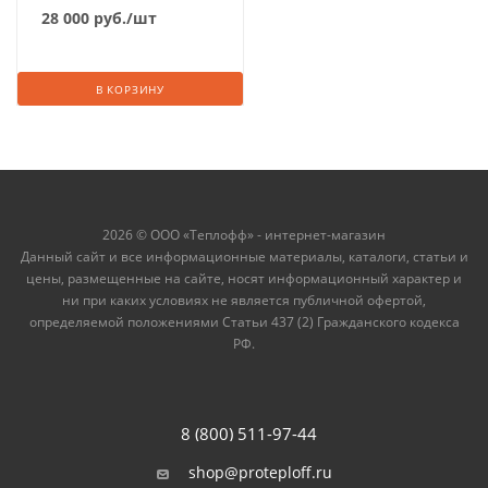
28 000
руб.
/шт
В КОРЗИНУ
2026 © ООО «Теплофф» - интернет-магазин
Данный сайт и все информационные материалы, каталоги, статьи и
цены, размещенные на сайте, носят информационный характер и
ни при каких условиях не является публичной офертой,
определяемой положениями Статьи 437 (2) Гражданского кодекса
РФ.
8 (800) 511-97-44
shop@proteploff.ru