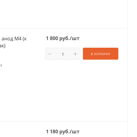
1 800
руб.
/шт
 анод М4 (к
ак)
В КОРЗИНУ
М4
1 180
руб.
/шт