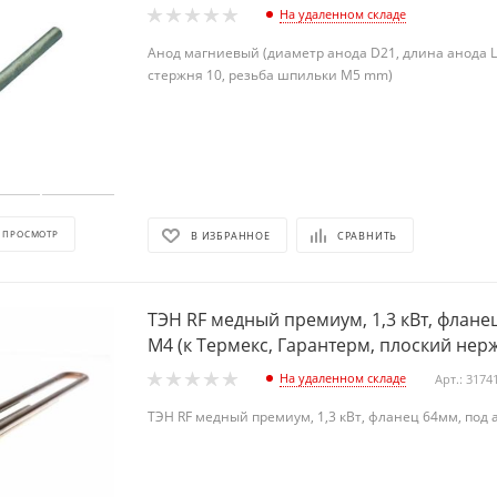
На удаленном складе
Анод магниевый (диаметр анода D21, длина анода L
стержня 10, резьба шпильки М5 mm)
 ПРОСМОТР
В ИЗБРАННОЕ
СРАВНИТЬ
ТЭН RF медный премиум, 1,3 кВт, флане
М4 (к Термекс, Гарантерм, плоский нерж
На удаленном складе
Арт.: 3174
ТЭН RF медный премиум, 1,3 кВт, фланец 64мм, под 