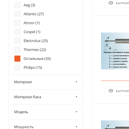
БЫСТРЫЙ
Aeg (
3
)
Atlantic (
27
)
Atmor (
1
)
Cospel (
1
)
Electrolux (
25
)
Thermex (
22
)
Остальные (
33
)
Philips (
15
)
Royal Thermo (
9
)
Материал
Primoclima (
5
)
БЫСТРЫЙ
Материал бака
Модель
Мощность