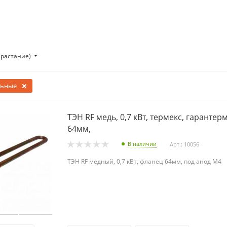
зрастание)
льные
ТЭН RF медь, 0,7 кВт, термекс, гарантер
64мм,
В наличии
Арт.: 10056
ТЭН RF медный, 0,7 кВт, фланец 64мм, под анод М4