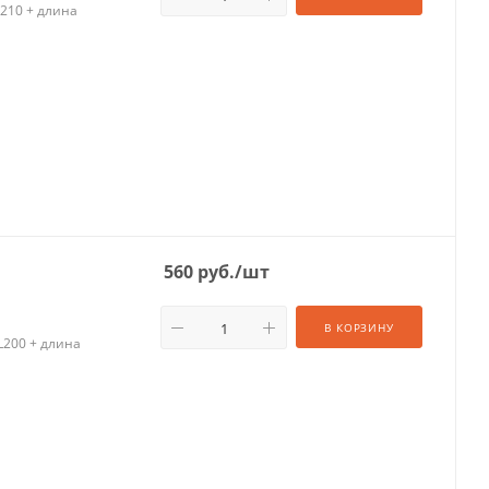
210 + длина
560
руб.
/шт
В КОРЗИНУ
L200 + длина