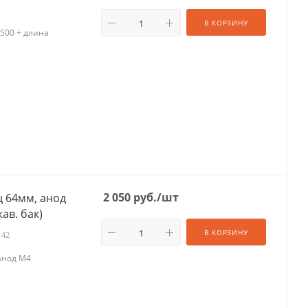
В КОРЗИНУ
500 + длина
2 050
руб.
/шт
ц 64мм, анод
ав. бак)
В КОРЗИНУ
142
анод М4