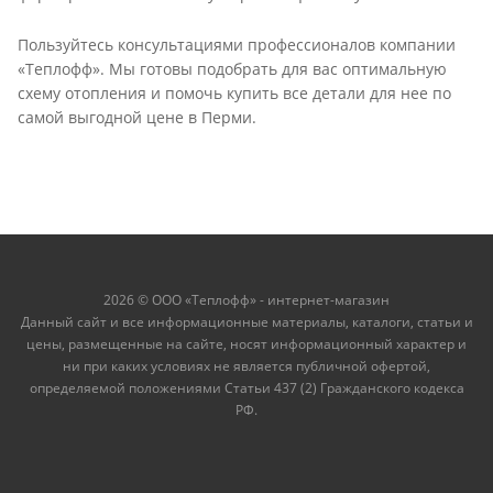
Пользуйтесь консультациями профессионалов компании
«Теплофф». Мы готовы подобрать для вас оптимальную
схему отопления и помочь купить все детали для нее по
самой выгодной цене в Перми.
2026 © ООО «Теплофф» - интернет-магазин
Данный сайт и все информационные материалы, каталоги, статьи и
цены, размещенные на сайте, носят информационный характер и
ни при каких условиях не является публичной офертой,
определяемой положениями Статьи 437 (2) Гражданского кодекса
РФ.