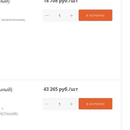
18 708
руб.
/шт
хжильный)
В КОРЗИНУ
 с заземлением,
ИЯ)
43 265
руб.
/шт
льный)
В КОРЗИНУ
 с
, ИСПАНИЯ)