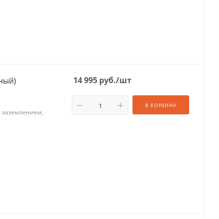
14 995
руб.
/шт
хжильный)
В КОРЗИНУ
 с заземлением,