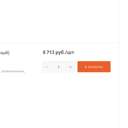
8 713
руб.
/шт
хжильный)
В КОРЗИНУ
 с заземлением,