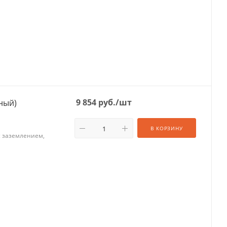
9 854
руб.
/шт
хжильный)
В КОРЗИНУ
 с заземлением,