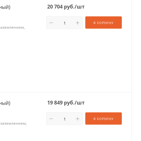
20 704
руб.
/шт
хжильный)
В КОРЗИНУ
 заземлением,
19 849
руб.
/шт
хжильный)
В КОРЗИНУ
с заземлением,