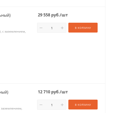
29 558
руб.
/шт
льный)
В КОРЗИНУ
й, с заземлением,
12 710
руб.
/шт
хжильный)
В КОРЗИНУ
 с заземлением,